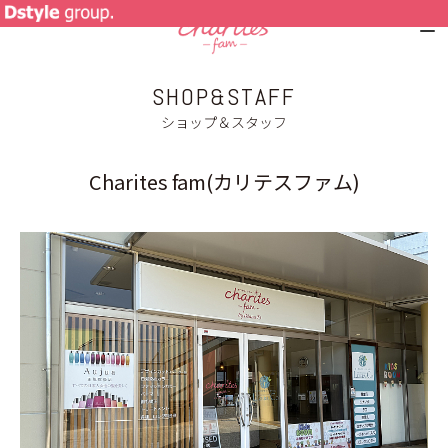
SHOP&STAFF
NEWS
ショップ＆スタッフ
SPECIAL MENU
Charites fam(カリテスファム)
MENU
SHOP&STAFF
COUPON
GALLERY
RECRUIT