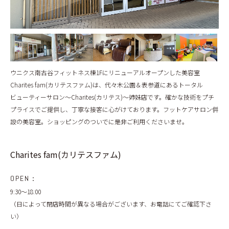
BLOG
ウニクス南古谷フィットネス棟1Fにリニューアルオープンした美容室
Charites fam(カリテスファム)は、代々木公園＆表参道にあるトータル
ビューティーサロン〜Charites(カリテス)〜姉妹店です。確かな技術をプチ
プライスでご提供し、丁寧な接客に心がけております。フットケアサロン併
設の美容室。ショッピングのついでに是非ご利用くださいませ。
Charites fam(カリテスファム)
OPEN：
9:30～18:00
（日によって閉店時間が異なる場合がございます、お電話にてご確認下さ
い）