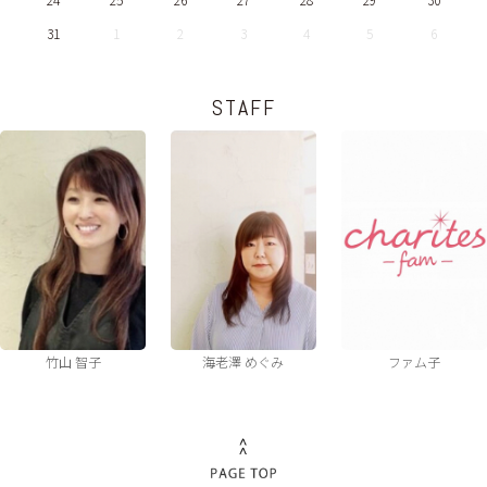
31
1
2
3
4
5
6
STAFF
竹山 智子
海老澤 めぐみ
ファム子