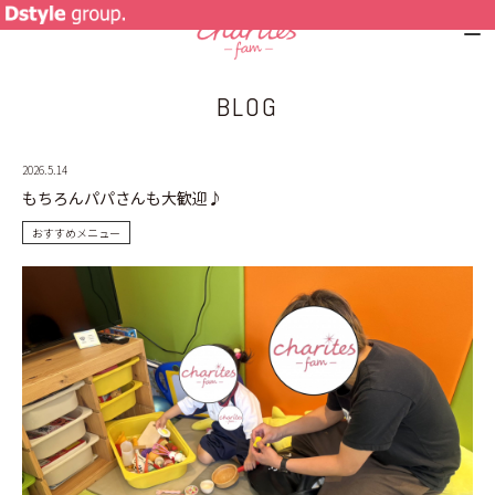
BLOG
NEWS
2026.5.14
SPECIAL MENU
もちろんパパさんも大歓迎♪
MENU
おすすめメニュー
SHOP&STAFF
COUPON
GALLERY
RECRUIT