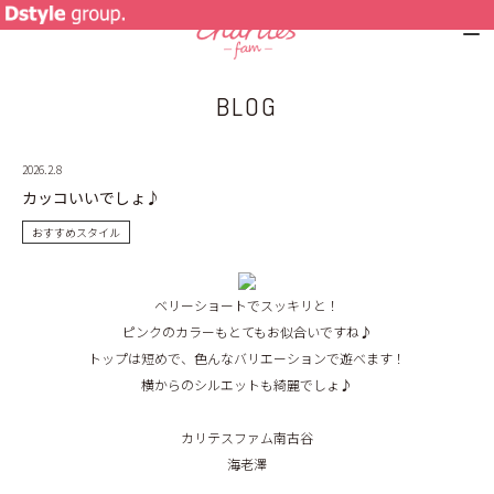
BLOG
NEWS
2026.2.8
SPECIAL MENU
カッコいいでしょ♪
MENU
おすすめスタイル
SHOP&STAFF
ベリーショートでスッキリと！
ピンクのカラーもとてもお似合いですね♪
COUPON
トップは短めで、色んなバリエーションで遊べます！
横からのシルエットも綺麗でしょ♪
GALLERY
カリテスファム南古谷
RECRUIT
海老澤